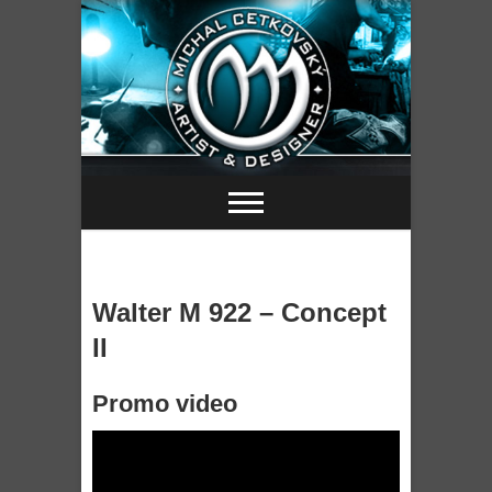
Skip
to
content
Walter M 922 – Concept
II
Promo video